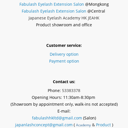
Fabulash Eyelash Extension Salon
@Mongkong
Fabulash Eyelash Extension Salon
@Central
Japanese Eyelash Academy HK JEAHK
Product showroom and office
Customer service:
Delivery option
Payment option
Contact us:
Phone:
53383378
Opening Hours: 11:30am-8:30pm
(Showroom by appointment
only
, walk-ins not accepted)
E-mail:
fabulashhkltd@gmail.com
(Salon)
japanlashconcept@gmail.com
(
&
Product
)
Academy