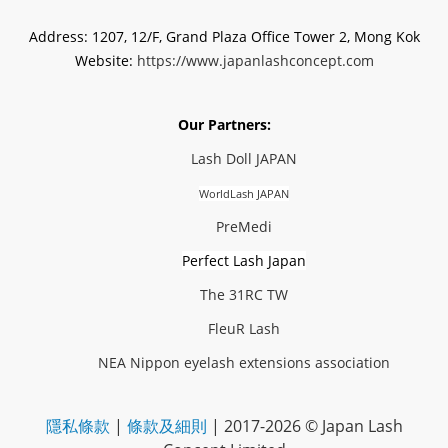
Address: 1207, 12/F, Grand Plaza Office Tower 2, Mong Kok
Website:
https://www.japanlashconcept.com
Our Partners:
Lash Doll JAPAN
WorldLash JAPAN
PreMedi
Perfect Lash Japan
The 31RC TW
FleuR Lash
NEA Nippon eyelash extensions association
隱私條款
|
條款及細則
| 2017-2026 © Japan Lash