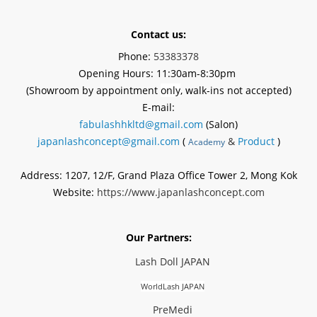
Contact us:
Phone:
53383378
Opening Hours: 11:30am-8:30pm
(Showroom by appointment
only
, walk-ins not accepted)
E-mail:
fabulashhkltd@gmail.com
(Salon)
japanlashconcept@gmail.com
(
&
Product
)
Academy
Address: 1207, 12/F, Grand Plaza Office Tower 2, Mong Kok
Website:
https://www.japanlashconcept.com
Our Partners:
Lash Doll JAPAN
WorldLash JAPAN
PreMedi