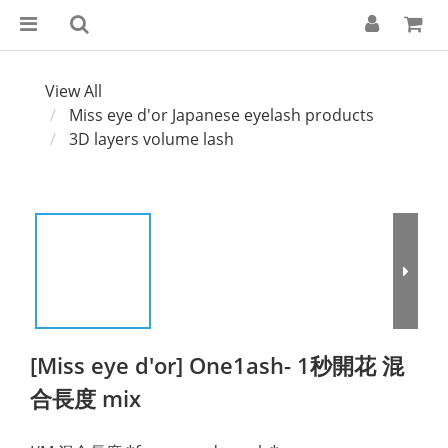
View All
Miss eye d'or Japanese eyelash products
3D layers volume lash
[Miss eye d'or] One1ash- 1秒開花 混
合長度 mix