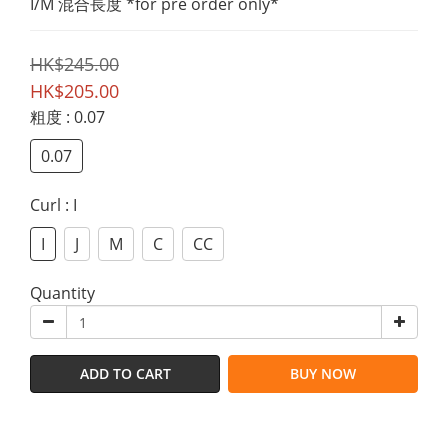
I/M 混合長度 *for pre order only*
HK$245.00
HK$205.00
粗度
: 0.07
0.07
Curl
: I
I
J
M
C
CC
Quantity
ADD TO CART
BUY NOW