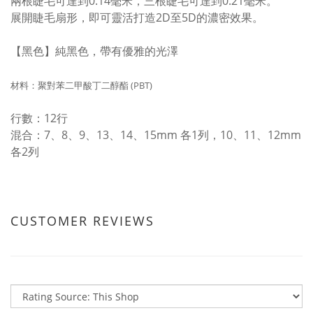
兩根睫毛可達到0.14毫米，三根睫毛可達到0.21毫米。
展開睫毛扇形，即可靈活打造2D至5D的濃密效果。
【黑色】純黑色，帶有優雅的光澤
材料：聚對苯二甲酸丁二醇酯 (PBT)
行數：12行
混合：7、8、9、13、14、15mm 各1列，10、11、12mm
各2列
CUSTOMER REVIEWS