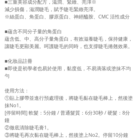
■三重美容成分配方，滋潤、緊緻、亮澤※
減少損傷，滋潤睫毛，賦予睫毛緊緻亮澤。
※絲蛋白、角蛋白、膠原蛋白、神經醯胺、CMC 活性成分
■蘊含不同分子量的角蛋白
蘊含低、中、高分子量角蛋白，有效滋養睫毛，保持健康，
讓睫毛更顯美麗。呵護睫毛的同時，也支撐睫毛捲翹效果。
■化妝品註冊
■即使是初學者也易於使用，黏度低，不易滴落或塗抹不均
勻
使用方法：
①貼上膠帶並進行預處理後，將睫毛黏在睫毛棒上，然後塗
抹No1。
[停留時間] 軟髮：5分鐘 / 普通髮質：6分30秒 / 硬髮：8分
鐘
②徹底清除睫毛膏1。
③將睫毛再次黏在睫毛棒上，然後塗上No2。停留10分鐘