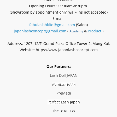
Opening Hours: 11:30am-8:30pm
(Showroom by appointment
only
, walk-ins not accepted)
E-mail:
fabulashhkltd@gmail.com
(Salon)
japanlashconcept@gmail.com
(
&
Product
)
Academy
Address: 1207, 12/F, Grand Plaza Office Tower 2, Mong Kok
Website:
https://www.japanlashconcept.com
Our Partners:
Lash Doll JAPAN
WorldLash JAPAN
PreMedi
Perfect Lash Japan
The 31RC TW