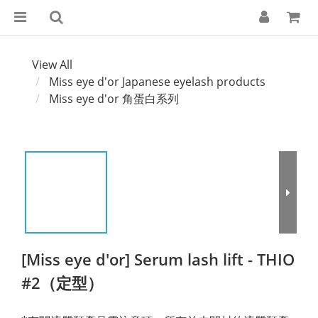
View All
Miss eye d'or Japanese eyelash products
Miss eye d'or 角蛋白系列
[Miss eye d'or] Serum lash lift - THIO
#2（定型）