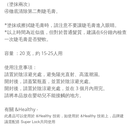
（塗抹兩次）
④徹底清除第二劑睫毛膏。
*塗抹或擦拭睫毛膏時，請注意不要讓睫毛膏進入眼睛。
*以上時間為近似值，但對於普通髮質，建議在6分鐘內檢查
一次睫毛膏是否變軟。
容量 ：20 克，約 15-25人用
使用注意事項：
請置於陰涼避光處，避免陽光直射、高溫潮濕。
開封後，請蓋緊瓶蓋，並置於陰涼避光處。
開封後，請置於陰涼避光處，並在 3 個月內用完。
請將本品放在嬰幼兒不能接觸的地方。
有關 &Healthy -
&Healthy
&Healthy
此產品可以使用於
技術，如使用於
技術上，品牌建
Super Lock
議需配搭
共同使用