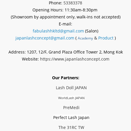
Phone:
53383378
Opening Hours: 11:30am-8:30pm
(Showroom by appointment
only
, walk-ins not accepted)
E-mail:
fabulashhkltd@gmail.com
(Salon)
japanlashconcept@gmail.com
(
&
Product
)
Academy
Address: 1207, 12/F, Grand Plaza Office Tower 2, Mong Kok
Website:
https://www.japanlashconcept.com
Our Partners:
Lash Doll JAPAN
WorldLash JAPAN
PreMedi
Perfect Lash Japan
The 31RC TW