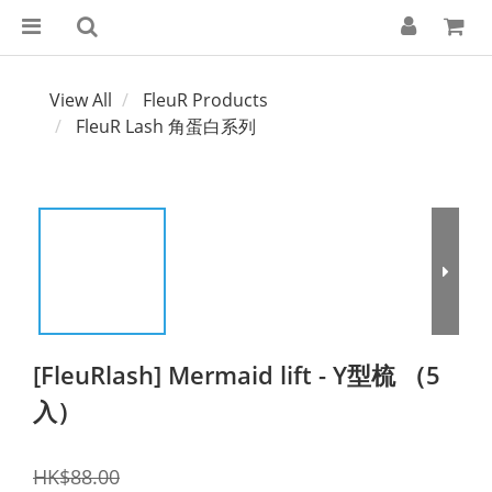
View All
FleuR Products
FleuR Lash 角蛋白系列
[FleuRlash] Mermaid lift - Y型梳 （5
入）
HK$88.00