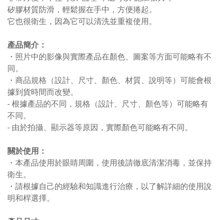
矽膠材質防滑，輕鬆握在手中，方便捲起。
它也很衛生，因為它可以清洗並重複使用。
產品簡介：
・照片中的影像與實際產品在顏色、圖案等方面可能略有不
同。
・商品規格（設計、尺寸、顏色、材質、說明等）可能會根
據到貨時間而改變。
- 根據產品的不同，規格（設計、尺寸、顏色等）可能略有
不同。
- 由於拍攝、顯示器等原因，實際顏色可能略有不同。
關於使用：
・本產品使用於眼睛周圍，使用後請徹底清潔消毒，並保持
衛生。
・請根據自己的經驗和知識進行治療，以了解詳細的使用說
明和桿選擇。