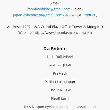
E-mail:
fabulashhkltd@gmail.com
(Salon)
japanlashconcept@gmail.com
(
&
Product
)
Academy
Address: 1207, 12/F, Grand Plaza Office Tower 2, Mong Kok
Website:
https://www.japanlashconcept.com
Our Partners:
Lash Doll JAPAN
WorldLash JAPAN
PreMedi
Perfect Lash Japan
The 31RC TW
FleuR Lash
NEA Nippon eyelash extensions association