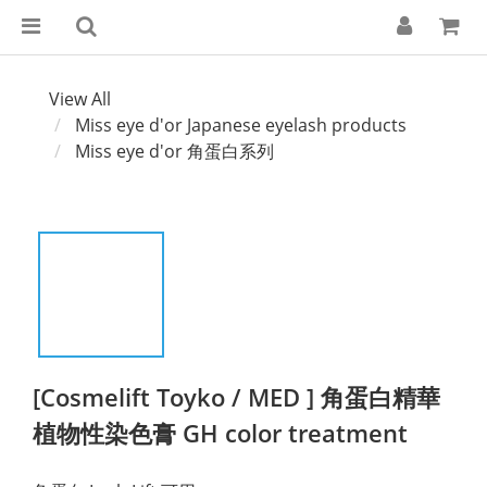
View All
Miss eye d'or Japanese eyelash products
Miss eye d'or 角蛋白系列
[Cosmelift Toyko / MED ] 角蛋白精華
植物性染色膏 GH color treatment