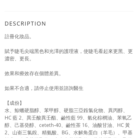
DESCRIPTION
註冊化妝品。
賦予睫毛尖端黑色和光澤的護理液，使睫毛看起來更黑、更
濃密、更長。
效果和療效存在個體差異。
如果不合適，請停止使用並諮詢醫生
【成份】
水、鯨蠟硬脂醇、苯甲醇、硬脂三亞銨氯化物、異丙醇、
HC 藍 2、異壬酸異壬酯、鹼性藍 99、氫化棕櫚油、苯氧乙
醇、己基癸醇、ceteth-40、鹼性茶 16、油酸甘油、HC 黃
2、山嵛三氯銨、精氨酸、BG、水解角蛋白（羊毛）、甲基