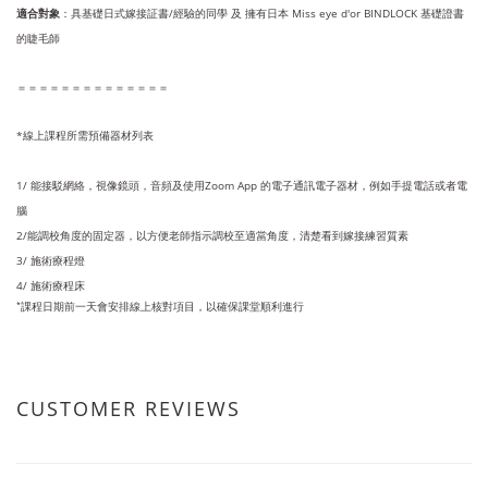
適合對象
：具基礎日式嫁接証書/經驗的同學 及
擁有日本 Miss eye d'or BINDLOCK 基礎
證書
的睫毛師
＝＝＝＝＝＝＝＝＝＝＝＝＝＝
*
線上課程所需預備器材列表
1/ 能接駁網絡，視像鏡頭，音頻及使用Zoom App 的電子通訊電子器材，例如手提電話或者電
腦
2/能調校角度的固定器，以方便老師指示調校至適當角度，清楚看到嫁接練習質素
3/ 施術療程燈
4/ 施術療程床
*
課程日期前一天會安排線上核對項目，以確保課堂順利進行
CUSTOMER REVIEWS