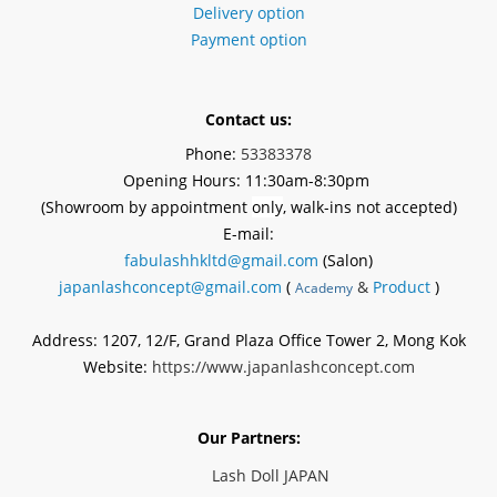
Delivery option
Payment option
Contact us:
Phone:
53383378
Opening Hours: 11:30am-8:30pm
(Showroom by appointment
only
, walk-ins not accepted)
E-mail:
fabulashhkltd@gmail.com
(Salon)
japanlashconcept@gmail.com
(
&
Product
)
Academy
Address: 1207, 12/F, Grand Plaza Office Tower 2, Mong Kok
Website:
https://www.japanlashconcept.com
Our Partners:
Lash Doll JAPAN