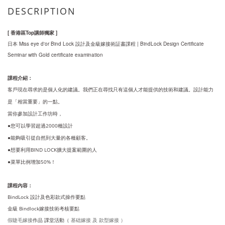
DESCRIPTION
[ 香港區Top講師獨家 ]
日本 Miss eye d'or Bind Lock 設計及金級嫁接術証書課程 | BindLock Design Certificate
Seminar with Gold
certificate
examination
課程介紹：
客戶現在尋求的是個人化的建議。
我們正在尋找只有這個人才能提供的技術和建議。
設計能力
是「相當重要」的一點。
當你參加設計工作坊時，
●您可以學習超過2000種設計
●能夠吸引從自然到大量的各種顧客。
●想要利用BIND LOCK擴大提案範圍的人
●菜單比例增加50%！
課程內容：
BindLock 設計及色彩款式操作要點
金級
Bindlock嫁接技術考核
要點
作品 課堂活動（
基础嫁接 及
款型嫁接 ）
假睫毛嫁接