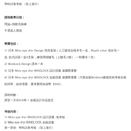
學科試卷考核 （
堂上進行）
課程教學日程：
理論+假睫毛操練
不需真人實操
學費包括：
1/ 日本
Miss eye d'or Design 用具套裝 ( 人工睫混合樣本毛一盒，Roysh color
混合
毛一
盒,
款式試器一盒4支裝
，
練習用假睫毛（上睫毛-3套）, 一秒膠水一支）
2/ BindLock Design 課本一本
3/
日本 Miss eye d'or BINDLOCK 設計
證書
連國際運費
4/
日本 Miss eye d'or BINDLOCK 金級
證書
連國際運費
（只限
金級
Bindlock嫁接技術考核合格
的同學，如有需要，重考費用為港幣 $500）
課程時數：
課堂一天共4小時 +
金級
設計作品提交
考核內容：
1/ Miss eye d'or BINDLOCK
設計證書 -免
考核
2/ Miss eye d'or BINDLOCK 金級
證書
第一部份- 學科試卷考核 （
堂上進行）