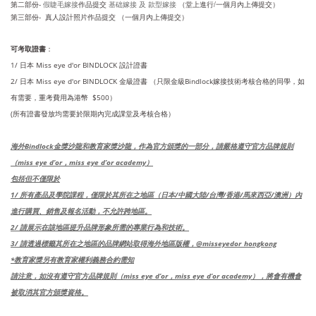
第二部份-
假睫毛嫁接
作品提交
基础嫁接 及
款型嫁接
（
堂上進行/
一個月內上傳提交）
第三部份- 真人設計照片作品提交 （一個月內上傳提交）
可考取證書
：
1/ 日本 Miss eye d'or BINDLOCK
設計證書
2/ 日本 Miss eye d'or BINDLOCK 金級
證書
（只限
金級
Bindlock嫁接技術考核合格的同學，如
有需要，重考費用為港幣 $500）
(所有證書發放均需要於限期內完成課堂及考核合格）
海外Bindlock金獎沙龍和教育家獎沙龍，作為官方頒獎的一部分，請嚴格遵守官方品牌規則
（miss eye d’or，miss eye d’or academy）
包括但不僅限於
1/ 所有產品及學院課程，僅限於其所在之地區（日本/中國大陸/台灣/香港/馬來西亞/澳洲）內
進行購買、銷售及報名活動，不允許跨地區。
2/ 請展示在該地區提升品牌形象所需的專業行為和技術。
3/ 請透過標籤
其所在之地區的
品牌網站
取得海外地區版權，
@misseyedor_hongkong
*教育家獎另有
教育家權利義務合約需知
請注意，如沒有
遵守
官方品牌規則（miss eye d’or，miss eye d’or academy），
將會有機會
被取消其
官方頒獎
資格。