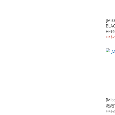
[Mis
BLAC
黑色
HK$2
8ml
HK$2
[Mis
泡泡1
HK$2