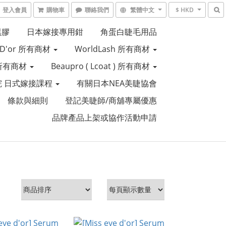
登入會員
購物車
聯絡我們
繁體中文
$ HKD
黑膠
日本嫁接專用鉗
角蛋白睫毛用品
e D'or 所有商材
WorldLash 所有商材
R 所有商材
Beaupro ( Lcoat ) 所有商材
 日式嫁接課程
有關日本NEA美睫協會
條款與細則
登記美睫師/商舖專屬優惠
品牌產品上架或協作活動申請