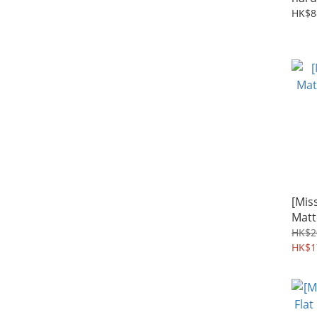
HK$8
[Miss
Mat
摩卡
HK$2
HK$1