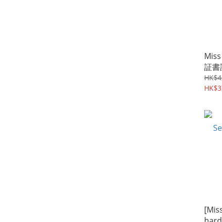
Miss
証書
距 )
HK$4
HK$3
[Mis
hard