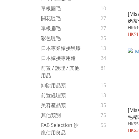
單根圓毛
10
[Mis
開花睫毛
27
奶茶
HK$1
單根扁毛
27
HK$1
彩色睫毛
25
日本專業嫁接黑膠
13
日本嫁接專用鉗
24
前置 / 護理 / 其他
81
用品
卸除用品類
15
前置處理類
13
美容產品類
35
[Miss 
其他類別
75
毛精華
HK$5
FAB Selection 沙
55
HK$3
龍使用良品