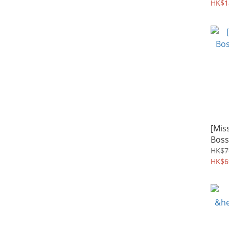
HK$1
[Mis
Bo
HK$7
HK$6