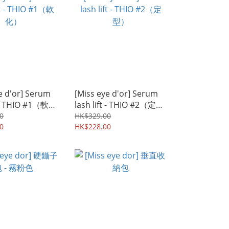
e d'or] Serum
[Miss eye d'or] Serum
t - THIO #1（軟
lash lift - THIO #2（定
型）
0
HK$329.00
0
HK$228.00