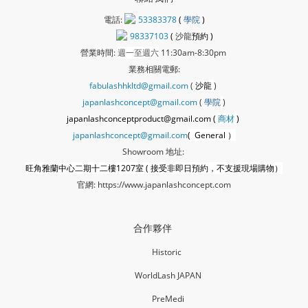
電話:
53383378
(
學院
)
98337103
(
沙龍
預約 )
營業時間:
週一至週六
11:30am-8:30pm
業務相關電郵:
fabulashhkltd@gmail.com
(
沙龍
)
japanlashconcept@gmail.com
(
學
院
)
japanlashconceptproduct@gmail.com (
商材
)
japanlashconcept@gmail.com
( General ）
Showroom 地址:
旺角雅蘭中心二期十二樓1207室 ( 接受非即日預約，不支援現場購物）
官網:
https://www.japanlashconcept.com
合作夥伴
Historic
WorldLash JAPAN
PreMedi