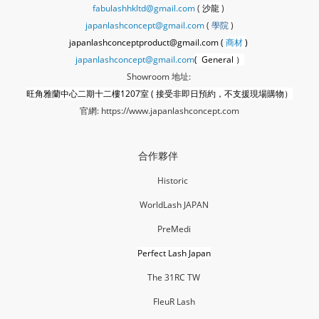
fabulashhkltd@gmail.com
(
沙龍
)
japanlashconcept@gmail.com
(
學
院
)
japanlashconceptproduct@gmail.com (
商材
)
japanlashconcept@gmail.com
( General ）
Showroom 地址:
旺角雅蘭中心二期十二樓1207室 ( 接受非即日預約，不支援現場購物）
官網:
https://www.japanlashconcept.com
合作夥伴
Historic
WorldLash JAPAN
PreMedi
Perfect Lash Japan
The 31RC TW
FleuR La
sh