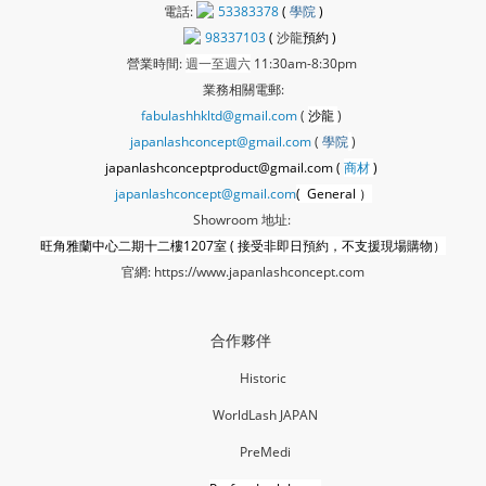
電話:
53383378
(
學院
)
98337103
(
沙龍
預約 )
營業時間:
週一至週六
11:30am-8:30pm
業務相關電郵:
fabulashhkltd@gmail.com
(
沙龍
)
japanlashconcept@gmail.com
(
學
院
)
japanlashconceptproduct@gmail.com (
商材
)
japanlashconcept@gmail.com
( General ）
Showroom 地址:
旺角雅蘭中心二期十二樓1207室 ( 接受非即日預約，不支援現場購物）
官網:
https://www.japanlashconcept.com
合作夥伴
Historic
WorldLash JAPAN
PreMedi