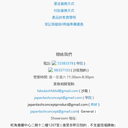
運送服務方式
付款服務方式
產品的售賣聲明
登記美睫師/商舖專屬優惠
聯絡我們
電話:
53383378
(
學院
)
98337103
(
沙龍
預約 )
營業時間:
週一至週六
11:30am-8:30pm
業務相關電郵:
fabulashhkltd@gmail.com
(
沙龍
)
japanlashconcept@gmail.com
(
學
院
)
japanlashconceptproduct@gmail.com (
商材
)
japanlashconcept@gmail.com
( General ）
Showroom 地址:
旺角雅蘭中心二期十二樓1207室 ( 接受非即日預約，不支援現場購物）