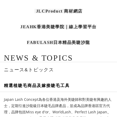
JLCProduct 商材網店
JEAHK香港美睫學院｜線上學習平台
FABULASH日本精品美睫沙龍
NEWS & TOPICS
ニュース&トピックス
精選植睫毛商品及嫁接睫毛工具
Japan Lash Concept為各位香港及海外美睫師和對美睫有興趣的人
士，定期引進沙龍級日本睫毛品牌產品，並成為品牌香港區官方代
、
理，品牌包括
Miss eye d'or
、
WorldLash
、Perfect Lash Japan