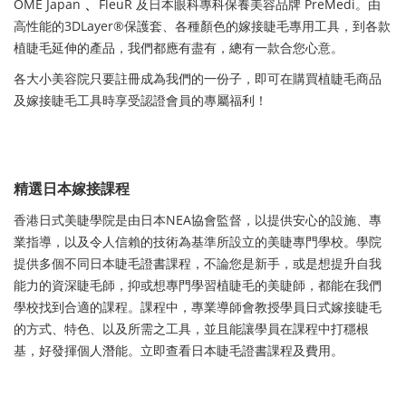
、
OME Japan
FleuR
及日本眼科專科保養美容品牌
PreMedi
。由
高性能的3DLayer®保護套、各種顏色的嫁接睫毛專用工具，到各款
植睫毛延伸的產品，我們都應有盡有，總有一款合您心意。
各大小美容院只要
註冊
成為我們的一份子，即可在購買植睫毛商品
及嫁接睫毛工具時享受認證會員的專屬福利！
精選日本嫁接課程
香港日式美睫學院是由日本NEA協會監督，以提供安心的設施、專
業指導，以及令人信賴的技術為基準所設立的美睫專門學校。學院
提供多個不同日本睫毛證書課程，不論您是新手，或是想提升自我
能力的資深睫毛師，抑或想專門學習植睫毛的美睫師，都能在我們
學校找到合適的課程。課程中，專業導師會教授學員日式嫁接睫毛
的方式、特色、以及所需之工具，並且能讓學員在課程中打穩根
基，好發揮個人潛能。立即查看日本睫毛證書課程及費用。