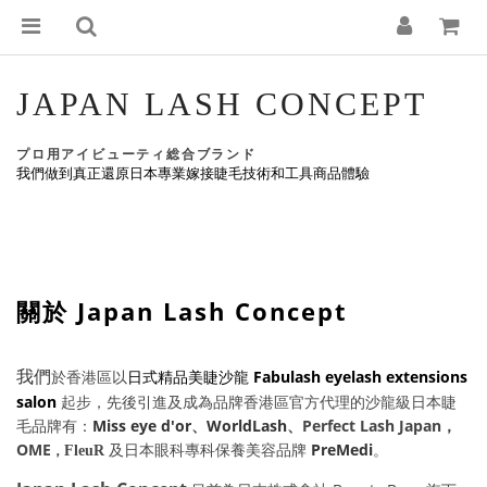
JAPAN LASH CONCEPT
プロ用アイビューティ総合ブランド
我們做到真正還原日本專業嫁接睫毛技術和工具商品體驗
關於 Japan Lash Concept
我們
Fabulash eyelash extensions
於香港區以
日式精品美睫沙龍
salon
起步，
先後引進及成為品牌香港區官方代理的沙龍級日本睫
Miss eye d'or
、
WorldLash
、Perfect Lash Japan，
毛品牌有：
OME
PreMedi
FleuR
及日本眼科專科保養美容品牌
。
，