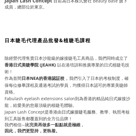
Japan Lash Concept
目前為日本株式會社 Beauty Base 旗下
成員，總部位於東京。
日本睫毛代理產品批發&植睫毛課程
除經營代理售賣日本沙龍級的嫁接睫毛工具商品，我們
同時成立了
香港日式美睫學院
(JEAHK)
以在港培訓和推廣專業的日式植睫毛技
術！
，
作為首間
日本NEA的香港認証校
我們引入了日本的考核制度，確
保每位修畢課程及通過考試的學員，均獲得日本認可的專業美睫師
資格。
Fabulash eyelash extensions salon則為香港的精品純日式嫁接沙
龍，給愛美的您最頂級的植睫毛體驗。
Japan Lash Concept是香港由
日式嫁接睫毛服務
、教學、執照考核
到工具販售都覆蓋到的全方位品牌！
我們相信
比完美再做多一點點就是極緻
—
，
因此，我們更堅持，更執着。