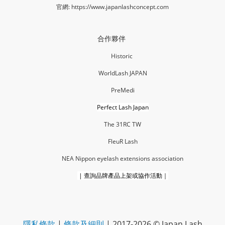
官網:
https://www.japanlashconcept.com
合作夥伴
Historic
WorldLash JAPAN
PreMedi
Perfect Lash Japan
The 31RC TW
FleuR La
sh
NEA Nippon eyelash extensions association
|
查詢品牌產品上架或協作活動｜
隱私條款
|
條款及細則
| 2017-2026 © Japan Lash