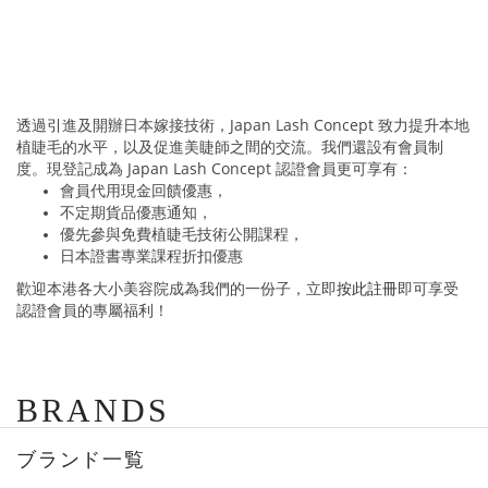
透過引進及開辦日本嫁接技術，Japan Lash Concept 致力提升本地
植睫毛的水平，以及促進美睫師之間的交流。我們還設有會員制
度。現登記成為 Japan Lash Concept 認證會員更可享有：
會員代用現金回饋優惠，
不定期貨品優惠通知，
優先參與免費植睫毛技術公開課程
，
日本證書專業課程折扣優惠
歡迎本港各大小美容院成為我們的一份子，立即
按此註冊
即可享受
認證會員的專屬福利！
BRANDS
ブランド一覧