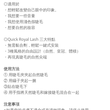
◎適用於
・想輕鬆改變自己眼中的印象。
・我想要一些音量
・我想使用淺色假睫毛
・想要自然的妝容
◎Quick Royal Lash 三大特點
・無需黏合劑，輕鬆一鍵式安裝
・3種風格的自由設計（自然、皇冠、體積）
・再現真睫毛的自然尖端
使用方法
① 用睫毛夾夾起自然睫毛
② 用鑷子夾起一捆
③貼在睫毛下
④ 用手指將天然睫毛和嫁接睫毛混合在一起
注意事項