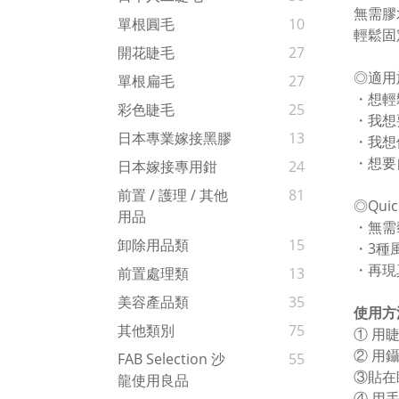
無需膠
單根圓毛
10
輕鬆固
開花睫毛
27
◎適用
單根扁毛
27
・想輕
彩色睫毛
25
・我想
日本專業嫁接黑膠
13
・我想
・想要
日本嫁接專用鉗
24
前置 / 護理 / 其他
81
◎Quic
用品
・無需
卸除用品類
15
・3種
・再現
前置處理類
13
美容產品類
35
使用方
其他類別
75
① 用
② 用
FAB Selection 沙
55
③貼在
龍使用良品
④ 用