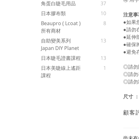
角蛋白睫毛用品
37
日本膠布類
10
注意事
●如果
Beaupro ( Lcoat )
8
●請勿
所有商材
●延伸
自助變美系列
13
●確保
Japan DIY Planet
●避免
日本睫毛證書課程
13
◎請勿
日本美睫線上遙距
1
◎請勿
課程
◎請勿
尺寸 
顧客
尚未有