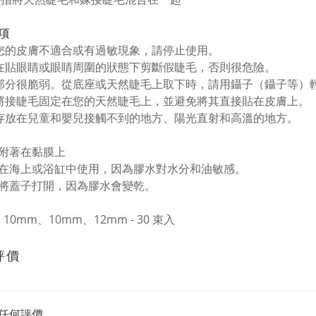
項
您的皮膚不適合或有過敏現象，請停止使用。
在貼眼睛或眼睛周圍的狀態下剪斷假睫毛，否則很危險。
部分很脆弱。從底座或天然睫毛上取下時，請用鑷子（鑷子等）
將接睫毛固定在您的天然睫毛上，並避免將其直接貼在皮膚上。
存放在兒童和嬰兒接觸不到的地方、陽光直射和高溫的地方。
附著在黏膜上
在海上或浴缸中使用，因為膠水對水分和油敏感。
將蓋子打開，因為膠水會變乾。
：
10mm、10mm、12mm - 30 束入
評價
任何評價