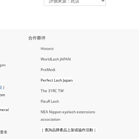
合作夥伴
Historic
WorldLash JAPAN
0pm
PreMedi
Perfect Lash Japan
院
)
The 31RC TW
com
FleuR La
sh
neral
NEA Nippon eyelash extensions
association
|
查詢品牌產品上架或協作活動｜
接受非