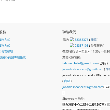
服務
聯絡我們
服務方式
電話:
53383378
(
學院
)
服務方式
98337103
(
沙龍
預約 )
的售賣聲明
營業時間:
週一至週六
11:30am-8:3
美睫師/商舖專屬優惠
業務相關電郵:
fabulashhkltd@gmail.com
(
沙龍
)
japanlashconcept@gmail.com
(
學
japanlashconceptproduct@gmail.
(
商材
)
japanlashconcept@gmail.com
( Ge
）
Showroom 地址:
旺角雅蘭中心二期十二樓1207室 ( 