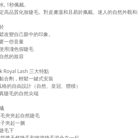
水, 1秒佩戴。
定高品質化妝睫毛。對皮膚溫和且易於佩戴。迷人的自然外觀和
於
鬆改變自己眼中的印象。
要一些音量
使用淺色假睫毛
自然的妝容
k Royal Lash 三大特點
黏合劑，輕鬆一鍵式安裝
風格的自由設計（自然、皇冠、體積）
真睫毛的自然尖端
法
睫毛夾夾起自然睫毛
鑷子夾起一捆
睫毛下
手指將天然睫毛和嫁接睫毛混合在一起