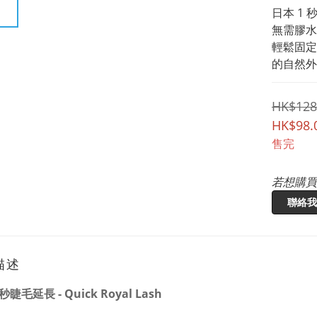
日本 1 秒睫
無需膠水
輕鬆固定
的自然外
HK$128
HK$98.
售完
若想購買
聯絡我
描述
秒睫毛延長 - Quick Royal Lash