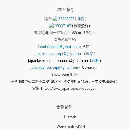
聯絡我們
電話:
53383378
(
學院
)
98337103
(
沙龍
預約 )
營業時間:
週一至週六
11:30am-8:30pm
業務相關電郵:
fabulashhkltd@gmail.com
(
沙龍
)
japanlashconcept@gmail.com
(
學
院
)
japanlashconceptproduct@gmail.com (
商材
)
japanlashconcept@gmail.com
( General ）
Showroom 地址:
旺角雅蘭中心二期十二樓1207室 ( 接受非即日預約，不支援現場購物）
官網:
https://www.japanlashconcept.com
合作夥伴
Historic
WorldLash JAPAN