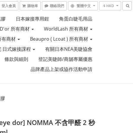
登入會員
購物車
聯絡我們
繁體中文
$ HKD
黑膠
日本嫁接專用鉗
角蛋白睫毛用品
e D'or 所有商材
WorldLash 所有商材
R 所有商材
Beaupro ( Lcoat ) 所有商材
 日式嫁接課程
有關日本NEA美睫協會
條款與細則
登記美睫師/商舖專屬優惠
品牌產品上架或協作活動申請
黑膠
s eye dor] NOMMA 不含甲醛 2 秒
ml