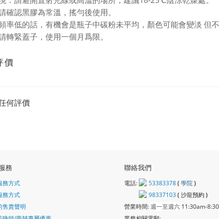
境：
請避開直射光線或高溫的場所，
建議18-25
℃陰涼乾燥處。
請確認
黑膠為
常溫，
搖勻後使用。
頻率低的話，
有機會是瓶子中碳粉未平均，
顏色可能會變淡
但
請轉緊蓋子，使用一個月
爲限
。
評價
任何評價
服務
聯絡我們
服務方式
電話:
53383378
(
學院
)
服務方式
98337103
(
沙龍
預約 )
的售賣聲明
營業時間:
週一至週六
11:30am-8:3
美睫師/商舖專屬優惠
業務相關電郵: