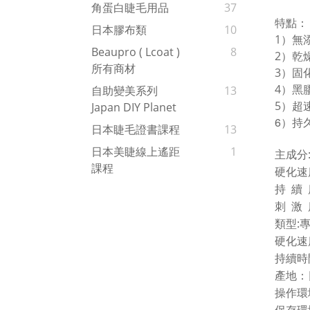
角蛋白睫毛用品
37
特點：
日本膠布類
10
1）無
Beaupro ( Lcoat )
8
2）乾
所有商材
3）固
4）黑
自助變美系列
13
5）超
Japan DIY Planet
6
）持
日本睫毛證書課程
13
日本美睫線上遙距
1
主成分
課程
硬化速
持 續
刺 激
類型:
硬化速
持續時
產地：
操作環