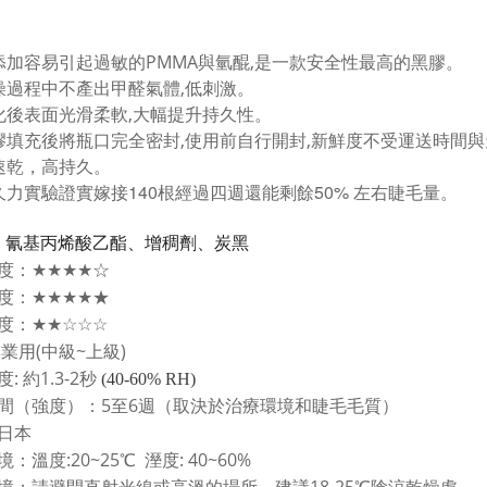
添加容易引起過敏的PMMA與氫醌,是一款安全性最高的黑膠。
燥過程中不產出甲醛氣體,低刺激。
化後表面光滑柔軟,大幅提升持久性。
膠填充後將瓶口完全密封,使用前自行開封,新鮮度不受運送時間
速乾，高持久。
140
50%
久力實驗證實嫁接
根經過四週還能剩餘
左右睫毛量。
:
氰基丙烯酸乙酯、增稠劑、炭黑
度：
★★★★
☆
 度：
★★★★
★
 度：
★★☆☆☆
專業用(中級~上級)
度:
約1.3-2
秒
(40-60% RH)
間（強度）：5至6週（取決於治療環境和睫毛毛質）
日本
境：
溫度:20~25℃
溼度:
4
0~60%