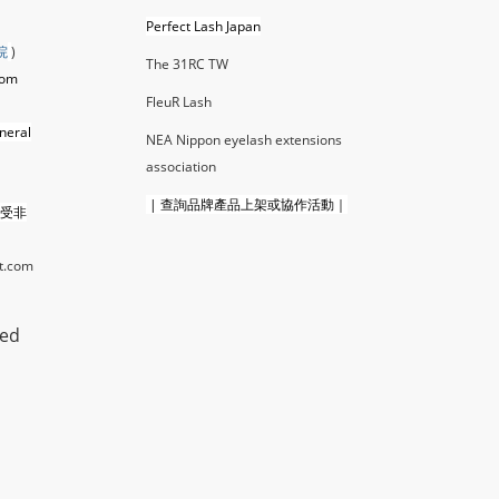
Perfect Lash Japan
院
)
The 31RC TW
com
FleuR La
sh
neral
NEA Nippon eyelash extensions
association
|
查詢品牌產品上架或協作活動｜
接受非
t.com
ted