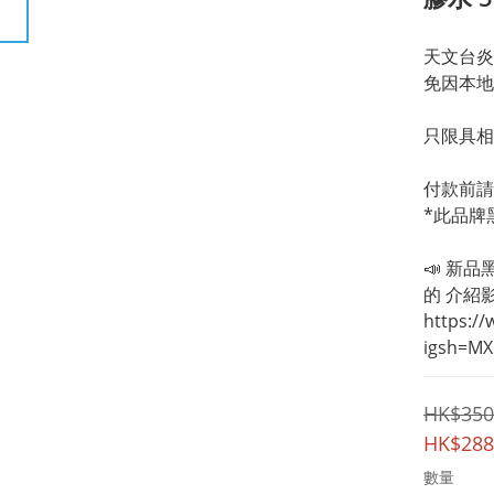
天文台炎
免因本地
只限具相
付款前請
*此品牌
📣 新品
的 介紹影
https:/
igsh=M
HK$350
HK$288
數量