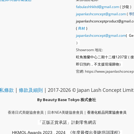
fabulashhkltd@gmail.com
(
沙龍
)
japanlashconcept@gmail.com
(
學
japanlashconceptproduct@gmail.
(
商材
)
japanlashconcept@gmail.com
( Ge
）
Showroom 地址:
旺角雅蘭中心二期十二樓1207室 ( 
即日預約，不支援現場購物）
官網:
https://www.japanlashconcep
私條款
|
條款及細則
| 2017-2026 © Japan Lash Concept Limi
By Beauty Base Tokyo
株式會社
香港日式美睫協會會員｜
日本NEA美睫協會會員
|
香港化粧品同業協會
會員
「正版正貨承諾」
計劃零售網店
HKMOL Awards 2023 , 2024
《年度最傑出美睫培訓課程》