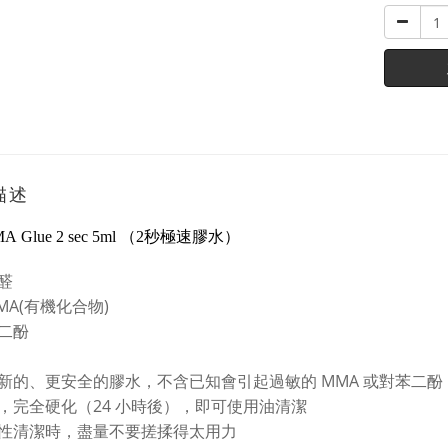
描述
 Glue 2 sec
5ml
（2秒極速
膠水）
醛
MA(有機化合物)
二酚
新的、更安全的膠水，不含已知會引起過敏的 MMA 或對苯二酚
，完全硬化（24 小時後），即可使用油清潔
性清潔時，盡量不要搓揉得太用力