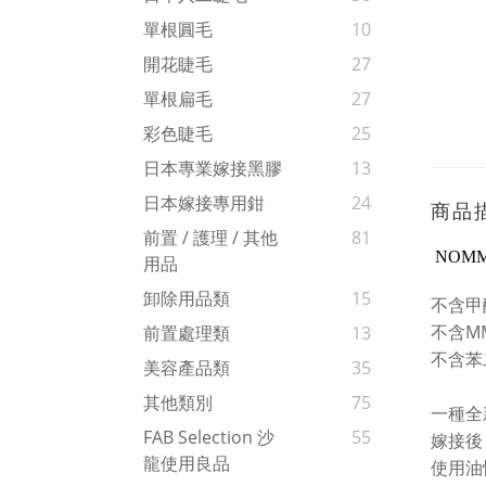
單根圓毛
10
開花睫毛
27
單根扁毛
27
彩色睫毛
25
日本專業嫁接黑膠
13
日本嫁接專用鉗
24
商品
前置 / 護理 / 其他
81
NOMMA
用品
卸除用品類
15
不含甲
不含
M
前置處理類
13
不含
苯
美容產品類
35
其他類別
75
一種全
FAB Selection 沙
55
嫁接後
龍使用良品
使用油