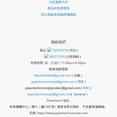
付款服務方式
產品的售賣聲明
登記美睫師/商舖專屬優惠
聯絡我們
電話:
53383378
(
學院
)
98337103
(
沙龍
預約 )
營業時間:
週一至週六
11:30am-8:30pm
業務相關電郵:
fabulashhkltd@gmail.com
(
沙龍
)
japanlashconcept@gmail.com
(
學
院
)
japanlashconceptproduct@gmail.com (
商材
)
japanlashconcept@gmail.com
( General ）
Showroom 地址:
旺角雅蘭中心二期十二樓1207室 ( 接受非即日預約，不支援現場購物）
官網:
https://www.japanlashconcept.com