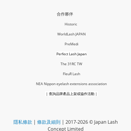
合作夥伴
Historic
WorldLash JAPAN
PreMedi
Perfect Lash Japan
The 31RC TW
FleuR La
sh
NEA Nippon eyelash extensions association
|
查詢品牌產品上架或協作活動｜
隱私條款
|
條款及細則
| 2017-2026 © Japan Lash
Concept Limited