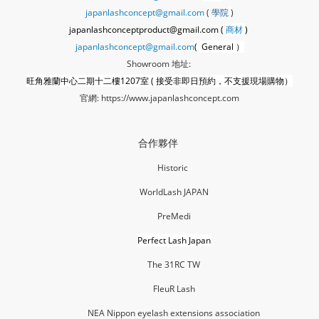
japanlashconcept@gmail.com
(
學
院
)
japanlashconceptproduct@gmail.com (
商材
)
japanlashconcept@gmail.com
( General ）
Showroom 地址:
旺角雅蘭中心二期十二樓1207室 ( 接受非即日預約，不支援現場購物）
官網:
https://www.japanlashconcept.com
合作夥伴
Historic
WorldLash JAPAN
PreMedi
Perfect Lash Japan
The 31RC TW
FleuR La
sh
NEA Nippon eyelash extensions association