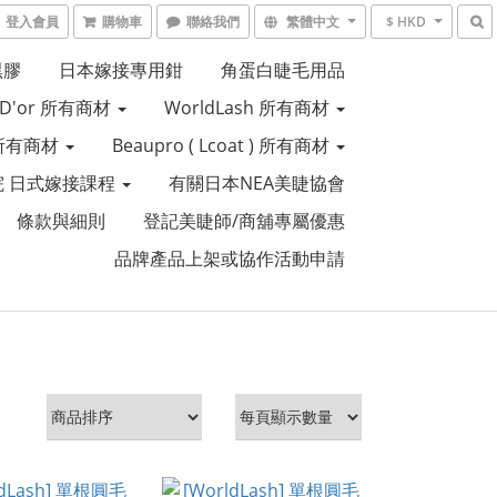
登入會員
購物車
聯絡我們
繁體中文
$ HKD
黑膠
日本嫁接專用鉗
角蛋白睫毛用品
e D'or 所有商材
WorldLash 所有商材
R 所有商材
Beaupro ( Lcoat ) 所有商材
 日式嫁接課程
有關日本NEA美睫協會
條款與細則
登記美睫師/商舖專屬優惠
品牌產品上架或協作活動申請