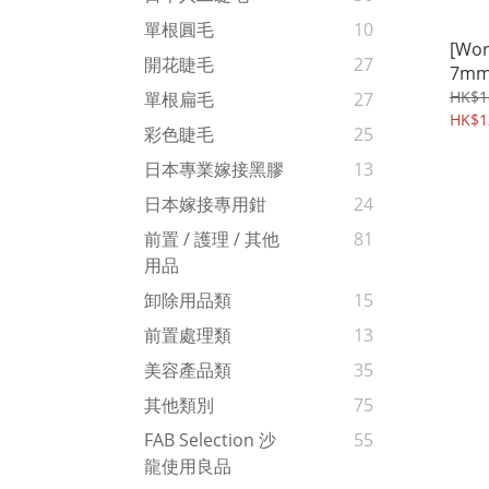
單根圓毛
10
[Wor
開花睫毛
27
7m
HK$1
單根扁毛
27
HK$1
彩色睫毛
25
日本專業嫁接黑膠
13
日本嫁接專用鉗
24
前置 / 護理 / 其他
81
用品
卸除用品類
15
前置處理類
13
美容產品類
35
其他類別
75
FAB Selection 沙
55
龍使用良品