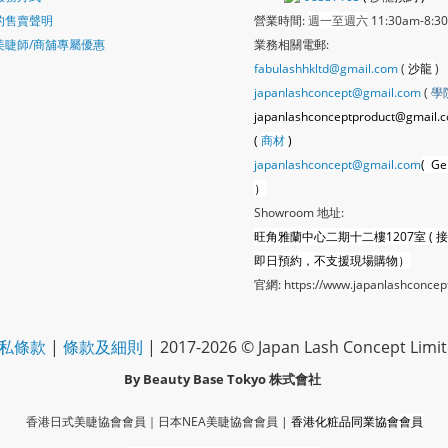
的售賣聲明
營業時間:
週一至週六
11:30am-8:3
美睫師/商舖專屬優惠
業務相關電郵:
fabulashhkltd@gmail.com
(
沙龍
)
japanlashconcept@gmail.com
(
學
japanlashconceptproduct@gmail.
(
商材
)
japanlashconcept@gmail.com
( Ge
）
Showroom 地址:
旺角雅蘭中心二期十二樓1207室 ( 
即日預約，不支援現場購物）
官網:
https://www.japanlashconcep
私條款
|
條款及細則
| 2017-2026 © Japan Lash Concept Limi
By Beauty Base Tokyo
株式會社
香港日式美睫協會會員｜
日本NEA美睫協會會員
|
香港化粧品同業協會
會員