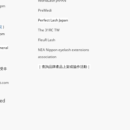
WorldLash JAPAN
0pm
PreMedi
Perfect Lash Japan
院
)
The 31RC TW
com
FleuR La
sh
neral
NEA Nippon eyelash extensions
association
|
查詢品牌產品上架或協作活動｜
接受非
t.com
ted