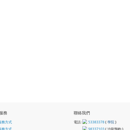
服務
聯絡我們
服務方式
電話:
53383378
(
學院
)
服務方式
98337103
(
沙龍
預約 )