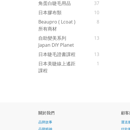
角蛋白睫毛用品
37
日本膠布類
10
Beaupro ( Lcoat )
8
所有商材
自助變美系列
13
Japan DIY Planet
日本睫毛證書課程
13
日本美睫線上遙距
1
課程
關於我們
顧客
品牌故事
運送
品牌精神
付款