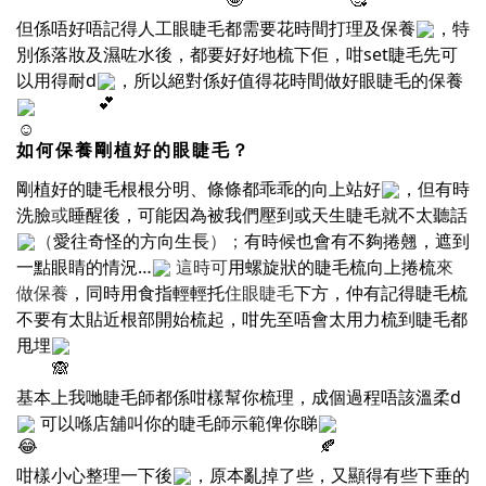
但係唔好唔記得人工眼睫毛都需要花時間打理及保養
，特
別係落妝及濕咗水後，都要好好地梳下佢，咁set睫毛先可
以用得耐d
，所以絕對係好值得花時間做好眼睫毛的保養
如何保養剛植好的眼睫毛？
剛植好的睫毛根根分明、條條都乖乖的向上站好
，但有時
洗臉
或
睡醒後，可能因為被我們壓到或天生睫毛就不太聽話
（
愛往奇怪的方向生長
）；
有時候也會有不夠捲翹，遮到
一點眼睛的情況…
這時可
用螺旋狀的睫毛梳向上捲梳
來
做保養
，同時用食指輕輕托
住眼睫毛
下方，仲有記得睫毛梳
不要有太貼近根部開始梳起，咁先至唔會太用力梳到睫毛都
甩埋
基本上我哋睫毛師都係咁樣幫你梳理，成個過程唔該溫柔d
可以喺店舖叫你的睫毛師示範俾你睇
咁樣小心整理一下後
，原本亂掉了些，又顯得有些下垂的