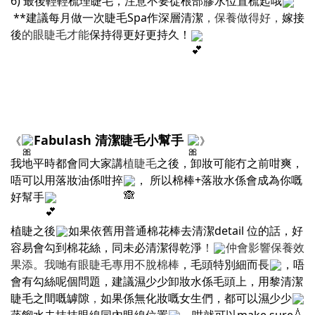
6) 最後輕輕梳理睫毛，注意不要從根部膠水位置梳起哦
**建議每月做一次睫毛Spa作深層清潔
，保養做得好，
嫁接
後
的眼睫毛才能
保持得更好更持久！
Fabulash 清潔睫毛小幫手
《
》
我地平時都會同大家講
植睫毛
之後，卸妝可能冇之前咁爽，
唔可以用落妝油係咁捽
， 所以棉棒+落妝水係會成為你嘅
好幫手
植睫之後
如果依舊用普通棉花棒去清潔detail 位的話，好
容易會勾到棉花絲，同未必清潔得乾淨
！
仲會影響保養效
果添。我哋有眼睫毛專用不脫棉棒
，毛頭特別細而長
，唔
會有勾絲呢個問題，建議濕少少卸妝水係毛頭上，用黎清潔
睫毛之間嘅罅隙
，
如果係無化妝嘅女生們，都可以濕少少
蒸餾水去抹抹眼線同內眼線位置
，咁就可以make sure