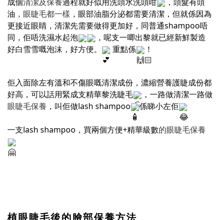
成個
清潔及保養
過程就好似用洗頭水洗頭咁
，頭髮有頭
油
，眼睫毛都一樣
，眼部油脂分泌都需要清潔，但就係因為
更接近眼睛，清潔先需要做得更加好，同普通shampoo唔
同，佢唔洗濕水起泡
，呢支一唧出黎就已經新鮮製造
好白雪雪嘅泡沫，好方便。
重點係
！
佢入面除左有溫和不傷眼嘅清潔成份，濃縮營養護睫成份都
好高，可以話用緊成支精華黎洗睫毛
，一路做清潔一路做
眼睫毛保養
，叫佢做lash shampoo
係睇小左佢
一支lash shampoo，買兩個方便+精華級數
的眼睫毛保養
植眼睫毛後的臉部保養方法