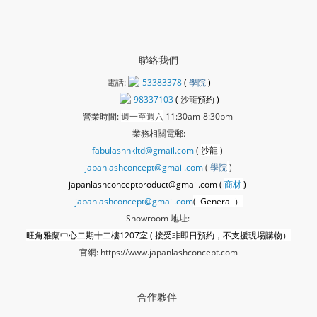
聯絡我們
電話:
53383378
(
學院
)
98337103
(
沙龍
預約 )
營業時間:
週一至週六
11:30am-8:30pm
業務相關電郵:
fabulashhkltd@gmail.com
(
沙龍
)
japanlashconcept@gmail.com
(
學
院
)
japanlashconceptproduct@gmail.com (
商材
)
japanlashconcept@gmail.com
( General ）
Showroom 地址:
旺角雅蘭中心二期十二樓1207室 ( 接受非即日預約，不支援現場購物）
官網:
https://www.japanlashconcept.com
合作夥伴