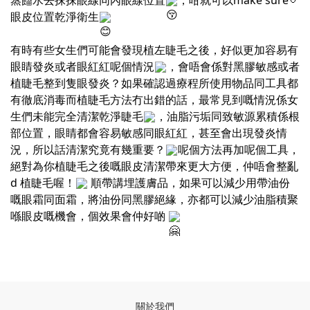
眼皮位置乾淨衛生
有時有些女生們可能會發現植左睫毛之後，好似更加容易有
眼睛發炎或者眼紅紅呢個情況
，會唔會係對黑膠敏感或者
植睫毛整到隻眼發炎？如果確認過療程所使用物品同工具都
有徹底消毒而植睫毛方法冇出錯的話，最常見到嘅情況係女
生們未能完全清潔乾淨睫毛
，油脂污垢同致敏源累積係根
部位置，眼睛都會容易敏感同眼紅紅，甚至會出現發炎情
況，所以話清潔究竟有幾重要？
呢個方法再加呢個工具，
絕對為你植睫毛之後嘅眼皮清潔帶來更大方便，仲唔會整亂
d 植睫毛喔！
順帶講埋護膚品，如果可以減少用帶油份
嘅眼霜同面霜，將油份同黑膠絕緣，亦都可以減少油脂積聚
喺眼皮嘅機會，個效果會仲好啲
關於我們