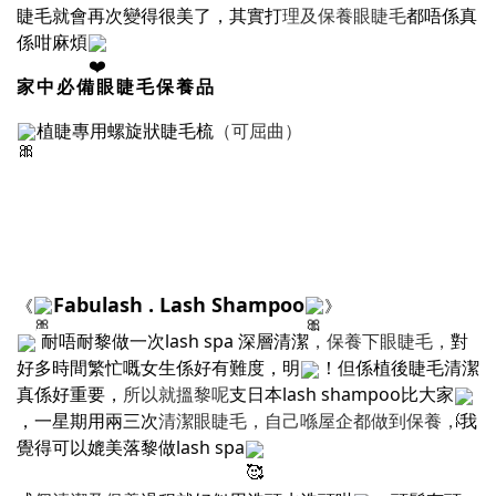
睫毛就會再次變得很美了，其實打
理及保養眼睫毛
都唔係真
係咁麻煩
家中必備眼睫毛保養品
植睫專用螺旋狀睫毛梳
（可屈曲）
Fabulash . Lash Shampoo
《
》
耐唔耐黎做一次lash spa 深層清潔
，保養下眼睫毛，
對
好多時間繁忙嘅女生係好有難度，明
！但係植後睫毛清潔
真係好重要，
所以就搵黎呢
支日本lash shampoo比大家
，一星期用兩三次
清潔眼睫毛，自己喺屋企都做到保養，
我
覺得可以媲美落黎做lash spa