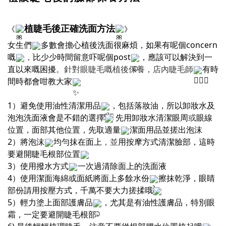
植睫毛後正確洗面方法
《
》
女生們
多數會擔心植後洗面很麻煩，如果有呢個concern
嘅
，
比少少時間留意吓呢個post
，應該可以解決到一
直以來嘅困擾
。針對眼睫毛嘅植後保養，店內睫毛師
有時
間時都會咁教大家
1）避免使用油性清潔用品
，包括落妝油，所以卸妝水及
泡泡洗面液會是不錯的選擇
先用卸妝水清潔眼周
或
眼線
位置，面部其他位置，先取適量
潔面用品並搓出泡沫
2）將泡沫
均勻抹在面上
，並
用按摩方式清潔臉部，這時
要避開睫毛根部位置
3）使用撥水方式
一次過清除面上的洗面液
4）使用潔面海綿或面紙將面上多餘水份
擦抹乾淨，眼睛
部份請用按壓方式，千萬不要大力搓揉哦
5）輕力塗上面部護膚品
，尤其是有油性護膚品，特別眼
霜，一定要避開睫毛根部