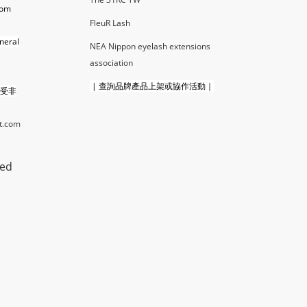
com
FleuR La
sh
neral
NEA Nippon eyelash extensions
association
|
查詢品牌產品上架或協作活動｜
接受非
t.com
ted