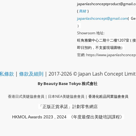
japanlashconceptproduct@gmail.
(
商材
)
japanlashconcept@gmail.com
( Ge
）
Showroom 地址:
旺角雅蘭中心二期十二樓1207室 ( 
即日預約，不支援現場購物）
官網:
https://www.japanlashconcep
私條款
|
條款及細則
| 2017-2026 © Japan Lash Concept Limi
By Beauty Base Tokyo
株式會社
香港日式美睫協會會員｜
日本NEA美睫協會會員
|
香港化粧品同業協會
會員
「正版正貨承諾」
計劃零售網店
HKMOL Awards 2023 , 2024
《年度最傑出美睫培訓課程》