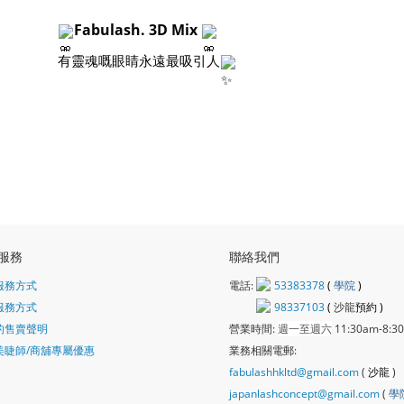
Fabulash. 3D Mix
有靈魂嘅眼睛永遠最吸引人
服務
聯絡我們
服務方式
電話:
53383378
(
學院
)
服務方式
98337103
(
沙龍
預約 )
的售賣聲明
營業時間:
週一至週六
11:30am-8:3
美睫師/商舖專屬優惠
業務相關電郵:
fabulashhkltd@gmail.com
(
沙龍
)
japanlashconcept@gmail.com
(
學