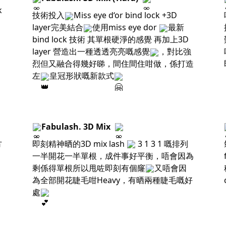
k
技術投入
Miss eye d‘or bind lock +3D
layer完美結合
使用miss eye dor
最新
bind lock 技術 其單根硬淨的感覺 再加上3D
layer 營造出一種透透亮亮嘅感覺
，對比強
烈但又融合得幾好睇，間住間住咁做，係打造
左
皇冠形狀嘅新款式
Fabulash. 3D Mix
方
即刻精神晒的3D mix lash
3 1 3 1 嘅排列
一半開花一半單根，成件事好平衡，唔會因為
剩係得單根所以甩咗即刻有個窿
又唔會因
為全部開花睫毛咁Heavy，有晒兩種睫毛嘅好
處