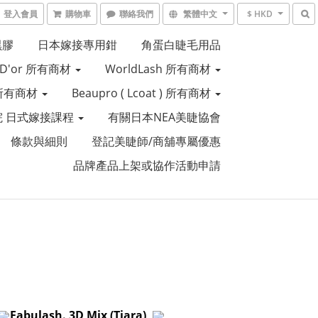
登入會員
購物車
聯絡我們
繁體中文
$ HKD
黑膠
日本嫁接專用鉗
角蛋白睫毛用品
e D'or 所有商材
WorldLash 所有商材
R 所有商材
Beaupro ( Lcoat ) 所有商材
 日式嫁接課程
有關日本NEA美睫協會
條款與細則
登記美睫師/商舖專屬優惠
品牌產品上架或協作活動申請
Fabulash. 3D Mix (Tiara)