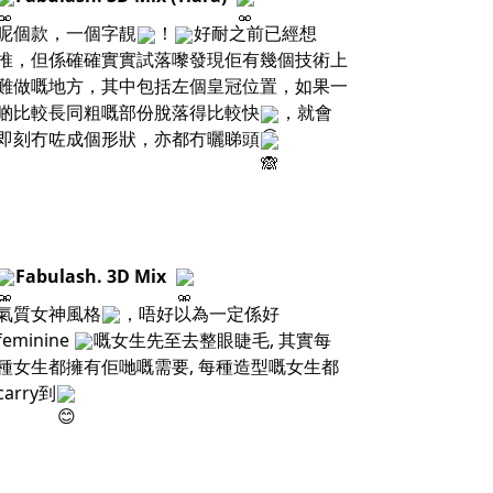
呢個款，一個字靚
！
好耐之前已經想
推，但係確確實實試落嚟發現佢有幾個技術上
難做嘅地方，其中包括左個皇冠位置，如果一
啲比較長同粗嘅部份脫落得比較快
，就會
即刻冇咗成個形狀，亦都冇曬睇頭
Fabulash. 3D Mix
氣質女神風格
，唔好以為一定係好
feminine
嘅女生先至去整眼睫毛, 其實每
種女生都擁有佢哋嘅需要, 每種造型嘅女生都
carry到