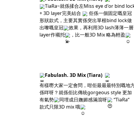
TiaRa~就係揉合左Miss eye d'or bind loc
+ 3D layer完美結合
佢係一個固定嘅皇冠
形狀款式，主要其實係突出單根bind lock做
出嚟嘅皇冠
效果，再利用3D lash薄薄一層
layer作襯托
，比一般3D Mix 略為輕盈
Fabulash. 3D Mix (Tiara)
有樣嘢大家一定會問，咁佢最最最特別嘅地
係咩呀？就係佢比傳統gorgeous style 更加
有氣勢
同埋成日嫵媚感滿瀉呀
“TiaRa“
款式只限3D mix 哦