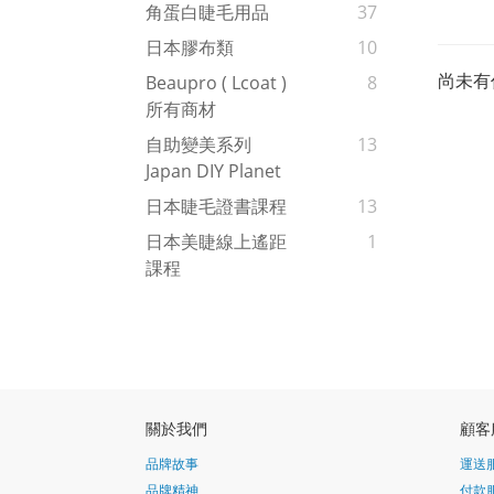
角蛋白睫毛用品
37
日本膠布類
10
尚未有
Beaupro ( Lcoat )
8
所有商材
自助變美系列
13
Japan DIY Planet
日本睫毛證書課程
13
日本美睫線上遙距
1
課程
關於我們
顧客
品牌故事
運送
品牌精神
付款