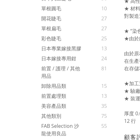
★ 高
★ 材
單根圓毛
10
對製造
開花睫毛
27
單根扁毛
27
★ “
★由於
彩色睫毛
25
日本專業嫁接黑膠
13
由於原
日本嫁接專用鉗
24
在生產
在存儲
前置 / 護理 / 其他
81
用品
★加工
卸除用品類
15
★ 驗
前置處理類
13
★ 裝
美容產品類
35
厚度 0
其他類別
75
12 行
FAB Selection 沙
55
龍使用良品
顧客