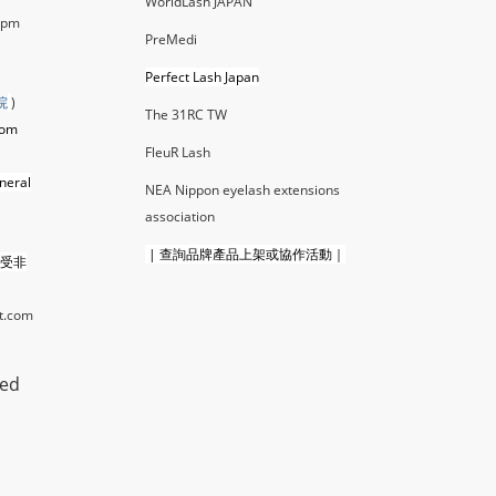
WorldLash JAPAN
0pm
PreMedi
Perfect Lash Japan
院
)
The 31RC TW
com
FleuR La
sh
neral
NEA Nippon eyelash extensions
association
|
查詢品牌產品上架或協作活動｜
接受非
t.com
ted