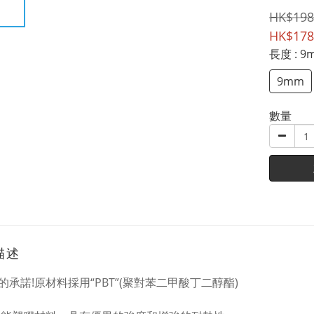
HK$198
HK$178
長度
: 
9mm
數量
描述
的承諾!原材料採用“PBT”(聚對苯二甲酸丁二醇酯)