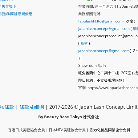
的售賣聲明
營業時間:
週一至週六
11:30am-8:3
美睫師/商舖專屬優惠
業務相關電郵:
fabulashhkltd@gmail.com
(
沙龍
)
japanlashconcept@gmail.com
(
學
japanlashconceptproduct@gmail.
(
商材
)
japanlashconcept@gmail.com
( Ge
）
Showroom 地址:
旺角雅蘭中心二期十二樓1207室 ( 
即日預約，不支援現場購物）
官網:
https://www.japanlashconcep
私條款
|
條款及細則
| 2017-2026 © Japan Lash Concept Limi
By Beauty Base Tokyo
株式會社
香港日式美睫協會會員｜
日本NEA美睫協會會員
|
香港化粧品同業協會
會員