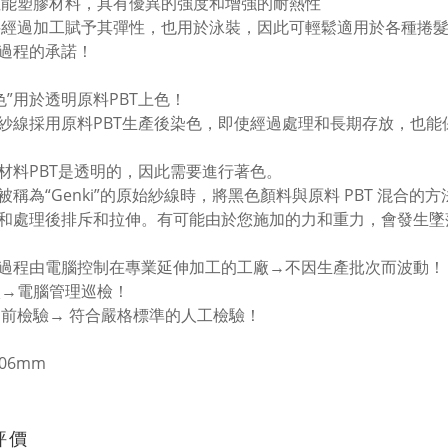
性能塑膠材料，具有優異的強度和增強的耐熱性
料經過加工賦予其彈性，也用於泳裝，因此可輕鬆適用於各種捲
過程的承諾！
染色”用於透明原料PBT上色！
紗線採用原料PBT生產後染色，即使經過處理和長期存放，也
材料PBT是透明的，因此需要進行著色。
被稱為“Genki”的原始紗線時，將黑色顏料與原料 PBT 混
和處理後排斥和拉伸。有可能由於您施加的力和重力，會發生墜
過程由電腦控制在專業延伸加工的工廠→不因生產批次而波動！
廠→電腦管理巡檢！
運前檢驗→ 符合嚴格標準的人工檢驗！
.06mm
評價