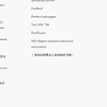
WorldLash JAPAN
0pm
PreMedi
Perfect Lash Japan
院
)
The 31RC TW
com
FleuR La
sh
neral
NEA Nippon eyelash extensions
association
|
查詢品牌產品上架或協作活動｜
接受非
t.com
ted