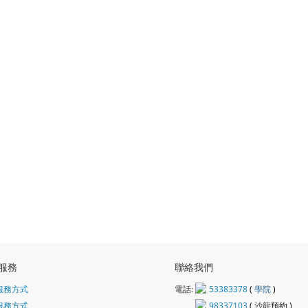
服務
聯絡我們
服務方式
電話:
53383378
(
學院
)
服務方式
98337103
(
沙龍
預約 )