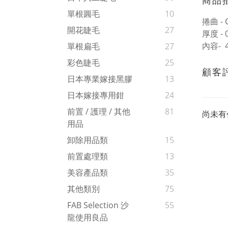
商品
單根圓毛
10
捲曲 - 
開花睫毛
27
厚度 - 
內容- 
單根扁毛
27
彩色睫毛
25
顧客
日本專業嫁接黑膠
13
日本嫁接專用鉗
24
前置 / 護理 / 其他
81
尚未有
用品
卸除用品類
15
前置處理類
13
美容產品類
35
其他類別
75
FAB Selection 沙
55
龍使用良品