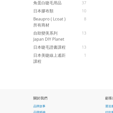
角蛋白睫毛用品
37
日本膠布類
10
Beaupro ( Lcoat )
8
所有商材
自助變美系列
13
Japan DIY Planet
日本睫毛證書課程
13
日本美睫線上遙距
1
課程
關於我們
顧客
品牌故事
運送
品牌精神
付款