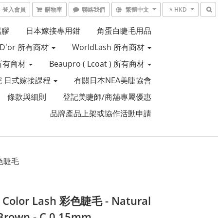
登入會員
購物車
聯絡我們
繁體中文
$ HKD
黑膠
日本嫁接專用鉗
角蛋白睫毛用品
e D'or 所有商材
WorldLash 所有商材
R 所有商材
Beaupro ( Lcoat ) 所有商材
 日式嫁接課程
有關日本NEA美睫協會
條款與細則
登記美睫師/商舖專屬優惠
品牌產品上架或協作活動申請
彩色睫毛
 Color Lash 彩色睫毛 - Natural
Brown - C 0.15mm