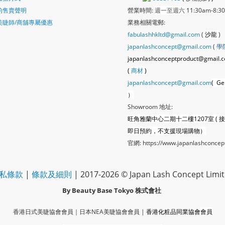
的售賣聲明
營業時間:
週一至週六
11:30am-8:3
美睫師/商舖專屬優惠
業務相關電郵:
fabulashhkltd@gmail.com
(
沙龍
)
japanlashconcept@gmail.com
(
學
japanlashconceptproduct@gmail.
(
商材
)
japanlashconcept@gmail.com
( Ge
）
Showroom 地址:
旺角雅蘭中心二期十二樓1207室 ( 
即日預約，不支援現場購物）
官網:
https://www.japanlashconcep
私條款
|
條款及細則
| 2017-2026 © Japan Lash Concept Limi
By Beauty Base Tokyo
株式會社
香港日式美睫協會會員｜
日本NEA美睫協會會員
|
香港化粧品同業協會
會員