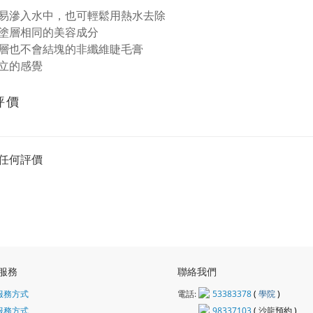
易滲入水中，也可輕鬆用熱水去除
塗層相同的美容成分
層也不會結塊的非纖維睫毛膏
立的感覺
評價
任何評價
服務
聯絡我們
服務方式
電話:
53383378
(
學院
)
服務方式
98337103
(
沙龍
預約 )