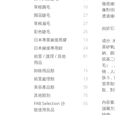
徹底修
單根圓毛
10
像對待
開花睫毛
27
透過修
單根扁毛
27
由於它
彩色睫毛
25
日本專業嫁接黑膠
13
成分:
基矽氧
日本嫁接專用鉗
24
鈉、膨
前置 / 護理 / 其他
81
烷基二
用品
毛），
卸除用品類
15
物，人
肽-5
前置處理類
13
莖萃取
美容產品類
35
取、對
其他類別
75
內容量:
FAB Selection 沙
55
儲藏方
龍使用良品
特徵: