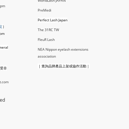
WorldLash JAPAN
0pm
PreMedi
Perfect Lash Japan
院
)
The 31RC TW
com
FleuR La
sh
neral
NEA Nippon eyelash extensions
association
|
查詢品牌產品上架或協作活動｜
接受非
t.com
ted