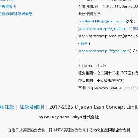
的售賣聲明
營業時間:
週一至週六
11:30am-8:3
美睫師/商舖專屬優惠
業務相關電郵:
fabulashhkltd@gmail.com
(
沙龍
)
japanlashconcept@gmail.com
(
學
japanlashconceptproduct@gmail.
(
商材
)
japanlashconcept@gmail.com
( Ge
）
Showroom 地址:
旺角雅蘭中心二期十二樓1207室 ( 
即日預約，不支援現場購物）
官網:
https://www.japanlashconcep
私條款
|
條款及細則
| 2017-2026 © Japan Lash Concept Limi
By Beauty Base Tokyo
株式會社
香港日式美睫協會會員｜
日本NEA美睫協會會員
|
香港化粧品同業協會
會員