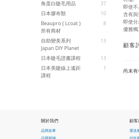
角蛋白睫毛用品
37
即使不
日本膠布類
10
含有與
即使分
Beaupro ( Lcoat )
8
優雅獨
所有商材
自助變美系列
13
顧客
Japan DIY Planet
日本睫毛證書課程
13
日本美睫線上遙距
1
尚未有
課程
關於我們
顧客
品牌故事
運送
品牌精神
付款