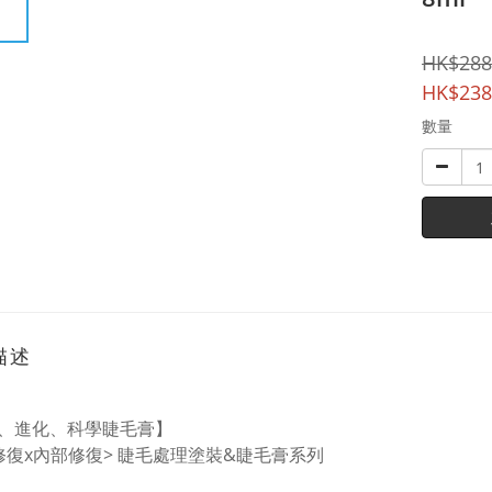
HK$288
HK$238
數量
描述
、進化、科學睫毛膏】
修復x內部修復> 睫毛處理塗裝&睫毛膏系列