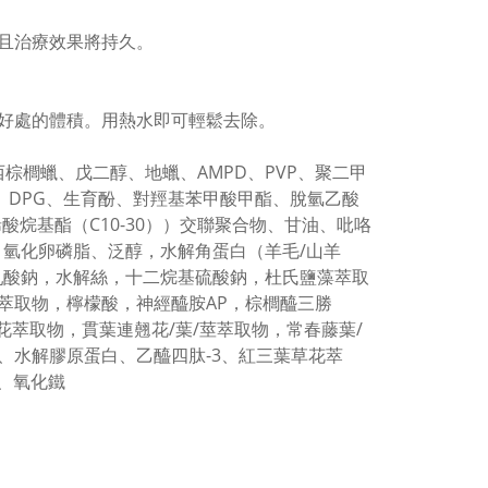
且治療效果將持久。
好處的體積。用熱水即可輕鬆去除。
棕櫚蠟、戊二醇、地蠟、AMPD、PVP、聚二甲
、DPG、生育酚、對羥基苯甲酸甲酯、脫氫乙酸
/丙烯酸烷基酯（C10-30））交聯聚合物、甘油、吡咯
、氫化卵磷脂、泛醇，水解角蛋白（羊毛/山羊
乳酸鈉，水解絲，十二烷基硫酸鈉，杜氏鹽藻萃取
萃取物，檸檬酸，神經醯胺AP，棕櫚醯三勝
花萃取物，貫葉連翹花/葉/莖萃取物，常春藤葉/
、水解膠原蛋白、乙醯四肽-3、紅三葉草花萃
、氧化鐵