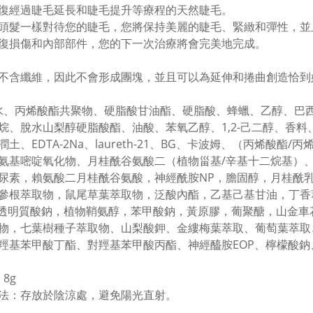
復經過睫毛延長和睫毛提升等療程的天然睫毛。
頭髮一樣對待您的睫毛，您將保持美麗的睫毛、緊緻和彈性，並
復損傷和內部部件，您的下一次治療將會完美地完成。
不含纖維，因此不會形成團塊，並且可以為延伸和捲曲創造恰到
 水、丙烯酸酯共聚物、硬脂酸甘油酯、硬脂酸、蜂蠟、乙醇、巴西
烷、脫水山梨醇硬脂酸酯、油酸、苯氧乙醇、1,2-己二醇、香料
潤土、EDTA-2Na、laureth-21、BG、卡波姆、（丙烯酸酯
氨基嘧啶氧化物、月桂酰谷氨酸二（植物甾基/辛基十二烷基）
尿素，賴氨酸二月桂酰谷氨酸，神經酰胺NP，膽固醇，月桂酰
參根萃取物，鼠尾草葉萃取物，泛酸內酯，乙基己基甘油，丁香
，透明質酸鈉，植物鞘氨醇，苯甲酸鈉，黃原膠，葡聚醣，山金車
物，七葉樹種子萃取物、山梨酸鉀、金縷梅葉萃取、葡萄葉萃取
羥基苯甲酸丁酯、對羥基苯甲酸丙酯、神經醯胺EOP、檸檬酸鈉
 8g
法：存放於陰涼處，避免陽光直射。