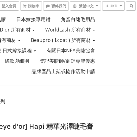
登入會員
購物車
聯絡我們
繁體中文
$ HKD
黑膠
日本嫁接專用鉗
角蛋白睫毛用品
e D'or 所有商材
WorldLash 所有商材
R 所有商材
Beaupro ( Lcoat ) 所有商材
 日式嫁接課程
有關日本NEA美睫協會
條款與細則
登記美睫師/商舖專屬優惠
品牌產品上架或協作活動申請
系列
s eye d'or] Hapi 精華光澤睫毛膏