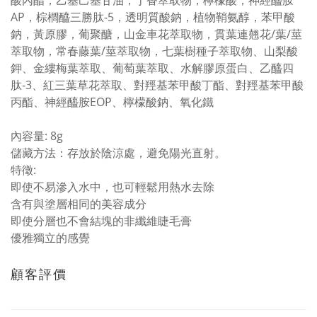
酸內酯，乙基己基甘油，丁香萃取物，檸檬酸，神經醯胺
AP，棕櫚醯三勝肽-5，透明質酸鈉，植物鞘氨醇，苯甲酸
鈉，黃原膠，葡聚醣，山金車花萃取物，貫葉連翹花/葉/莖
萃取物，常春藤葉/莖萃取物，七葉樹種子萃取物、山梨酸
鉀、金縷梅葉萃取、葡萄葉萃取、水解膠原蛋白、乙醯四
肽-3、紅三葉草花萃取、對羥基苯甲酸丁酯、對羥基苯甲酸
丙酯、神經醯胺EOP、檸檬酸鈉、氧化鐵
內容量: 8g
儲藏方法：存放於陰涼處，避免陽光直射。
特徵:
即使不易滲入水中，也可輕鬆用熱水去除
含有與塗層相同的美容成分
即使分層也不會結塊的非纖維睫毛膏
優雅獨立的感覺
顧客評價