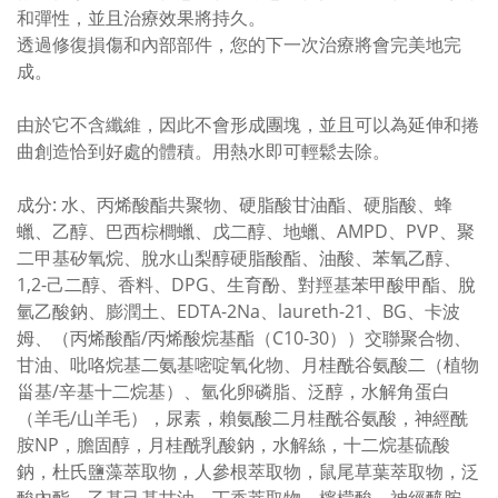
和彈性，並且治療效果將持久。
透過修復損傷和內部部件，您的下一次治療將會完美地完
成。
由於它不含纖維，因此不會形成團塊，並且可以為延伸和捲
曲創造恰到好處的體積。用熱水即可輕鬆去除。
成分: 水、丙烯酸酯共聚物、硬脂酸甘油酯、硬脂酸、蜂
蠟、乙醇、巴西棕櫚蠟、戊二醇、地蠟、AMPD、PVP、聚
二甲基矽氧烷、脫水山梨醇硬脂酸酯、油酸、苯氧乙醇、
1,2-己二醇、香料、DPG、生育酚、對羥基苯甲酸甲酯、脫
氫乙酸鈉、膨潤土、EDTA-2Na、laureth-21、BG、卡波
姆、（丙烯酸酯/丙烯酸烷基酯（C10-30））交聯聚合物、
甘油、吡咯烷基二氨基嘧啶氧化物、月桂酰谷氨酸二（植物
甾基/辛基十二烷基）、氫化卵磷脂、泛醇，水解角蛋白
（羊毛/山羊毛），尿素，賴氨酸二月桂酰谷氨酸，神經酰
胺NP，膽固醇，月桂酰乳酸鈉，水解絲，十二烷基硫酸
鈉，杜氏鹽藻萃取物，人參根萃取物，鼠尾草葉萃取物，泛