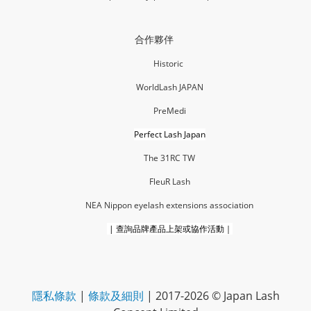
合作夥伴
Historic
WorldLash JAPAN
PreMedi
Perfect Lash Japan
The 31RC TW
FleuR La
sh
NEA Nippon eyelash extensions association
|
查詢品牌產品上架或協作活動｜
隱私條款
|
條款及細則
| 2017-2026 © Japan Lash