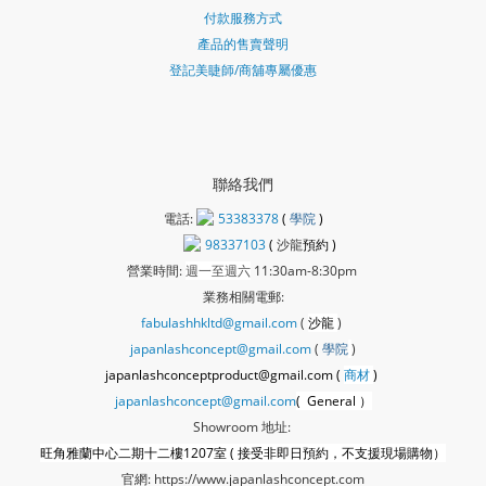
付款服務方式
產品的售賣聲明
登記美睫師/商舖專屬優惠
聯絡我們
電話:
53383378
(
學院
)
98337103
(
沙龍
預約 )
營業時間:
週一至週六
11:30am-8:30pm
業務相關電郵:
fabulashhkltd@gmail.com
(
沙龍
)
japanlashconcept@gmail.com
(
學
院
)
japanlashconceptproduct@gmail.com (
商材
)
japanlashconcept@gmail.com
( General ）
Showroom 地址:
旺角雅蘭中心二期十二樓1207室 ( 接受非即日預約，不支援現場購物）
官網:
https://www.japanlashconcept.com