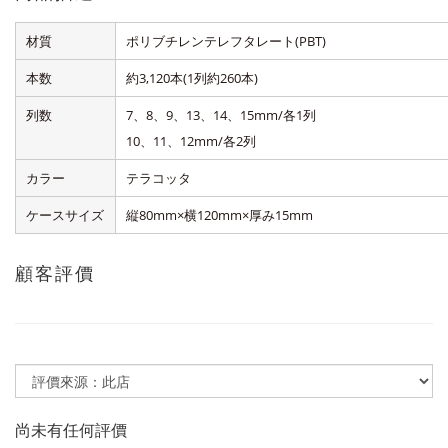
材質
ポリブチレンテレフタレート(PBT)
本数
約3,120本(1列約260本)
列数
7、8、9、13、14、15mm/各1列
10、11、12mm/各2列
カラー
テラコッタ
ケースサイズ
縦80mm×横120mm×厚み15mm
顧客評價
尚未有任何評價