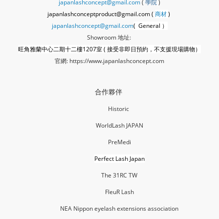
japanlashconcept@gmail.com
(
學
院
)
japanlashconceptproduct@gmail.com (
商材
)
japanlashconcept@gmail.com
( General ）
Showroom 地址:
旺角雅蘭中心二期十二樓1207室 ( 接受非即日預約，不支援現場購物）
官網:
https://www.japanlashconcept.com
合作夥伴
Historic
WorldLash JAPAN
PreMedi
Perfect Lash Japan
The 31RC TW
FleuR La
sh
NEA Nippon eyelash extensions association