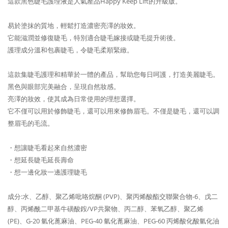
這款黑色睫毛護理液是人氣產品Happy Keep Lift的升級版。
易於塗抹的質地，輕鬆打造濃密亮澤的妝效。
它能滋潤並修復睫毛，特別適合睫毛嫁接或睫毛提升術後。
護理成分溫和包裹睫毛，令睫毛柔順緊緻。
這款集睫毛護理和精華於一體的產品，幫助您每日呵護，打造美麗睫毛。
黑色與眼部完美融合，呈現自然妝感。
亮澤的妝效，使其成為日常使用的理想選擇。
它不僅可以用於修飾睫毛，還可以用來修飾眉毛。
不僅是睫毛，還可以調
整眉毛的毛流。
・想讓睫毛看起來自然濃密
・想延長睫毛延長壽命
・想一邊化妝一邊護理睫毛
成分:水、乙醇、聚乙烯吡咯烷酮 (PVP)、聚丙烯酸酯交聯聚合物-6、戊二
醇、丙烯酰二甲基牛磺酸銨/VP共聚物、丙二醇、苯氧乙醇、聚乙烯
(PE)、G-20 氫化蓖麻油、PEG-40 氫化蓖麻油、PEG-60 丙烯酸化酸氫化油