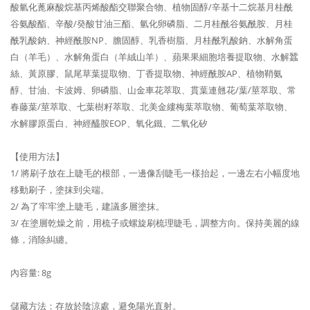
酸氫化蓖麻酸烷基丙烯酸酯交聯聚合物、植物固醇/辛基十二烷基月桂酰
谷氨酸酯、辛酸/癸酸甘油三酯、氫化卵磷脂、二月桂酰谷氨酰胺、月桂
酰乳酸鈉、神經酰胺NP、膽固醇、乳香樹脂、月桂酰乳酸鈉、水解角蛋
白（羊毛）、水解角蛋白（羊絨山羊）、蘋果果細胞培養提取物、水解蠶
絲、黃原膠、鼠尾草葉提取物、丁香提取物、神經酰胺AP、植物鞘氨
醇、甘油、卡波姆、卵磷脂、山金車花萃取、貫葉連翹花/葉/莖萃取、常
春藤葉/莖萃取、七葉樹籽萃取、北美金縷梅葉萃取物、葡萄葉萃取物、
水解膠原蛋白、神經醯胺EOP、氧化鐵、二氧化矽
【使用方法】
1/ 將刷子放在上睫毛的根部，一邊像刮睫毛一樣抬起，一邊左右小幅度地
移動刷子，塗抹到尖端。
2/ 為了牢牢塗上睫毛，建議多層塗抹。
3/ 在塗層乾燥之前，用梳子或螺旋刷梳理睫毛，調整方向。保持美麗的線
條，消除糾纏。
內容量: 8g
儲藏方法：存放於陰涼處，避免陽光直射。