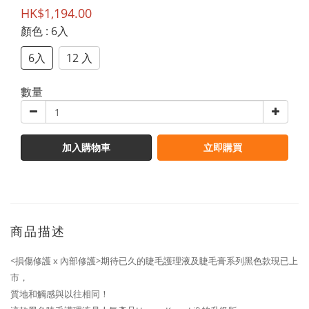
HK$1,194.00
顏色
: 6入
6入
12 入
數量
加入購物車
立即購買
商品描述
<損傷修護 x 內部修護>期待已久的睫毛護理液及睫毛膏系列黑色款現已上
市，
質地和觸感與以往相同！