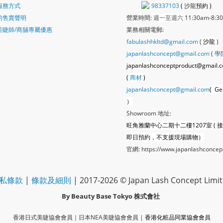
服務方式
98337103
(
沙龍
預約 )
的售賣聲明
營業時間:
週一至週六
11:30am-8:3
美睫師/商舖專屬優惠
業務相關電郵:
fabulashhkltd@gmail.com
(
沙龍
)
japanlashconcept@gmail.com
(
學
japanlashconceptproduct@gmail.
(
商材
)
japanlashconcept@gmail.com
( Ge
）
Showroom 地址:
旺角雅蘭中心二期十二樓1207室 ( 
即日預約，不支援現場購物）
官網:
https://www.japanlashconcep
私條款
|
條款及細則
| 2017-2026 © Japan Lash Concept Limi
By Beauty Base Tokyo
株式會社
香港日式美睫協會會員｜
日本NEA美睫協會會員
|
香港化粧品同業協會
會員