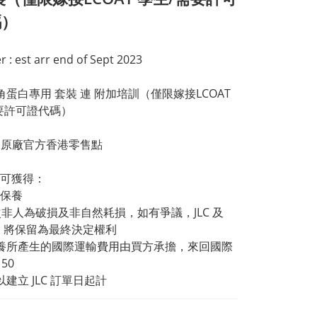
碼）
r : est arr end of Sept 2023
  角蛋白專用 套裝 連 附加培訓（僅限嫁接LCOAT 
要許可證代碼）
pro原廠官方香港零售點
可獲得： 
保養 
1次非人為破損及非自然耗損，如有爭議，JLC 及 
ro 將保留為最終決定權利
保養所產生的國際運輸費用由買方承擔，來回國際
50 
以建立 JLC 訂單日起計