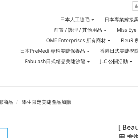
日本人工睫毛
日本專業嫁接
前置 / 護理 / 其他用品
Miss Ey
OME Enterprises 所有商材
Fleu
日本PreMedi 專科美睫保養品
香港日式美睫學院
Fabulash日式精品美睫沙龍
JLC 公開活動
部商品
學生限定美睫產品加購
[ Be
用 套