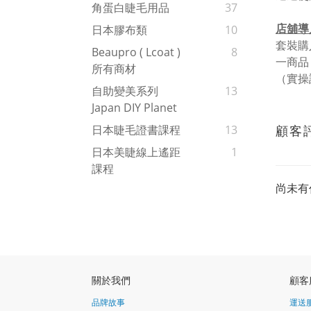
角蛋白睫毛用品
37
店舖導
日本膠布類
10
套裝購
Beaupro ( Lcoat )
8
一商品
所有商材
（實操訓
自助變美系列
13
Japan DIY Planet
顧客
日本睫毛證書課程
13
日本美睫線上遙距
1
課程
尚未有
關於我們
顧客
品牌故事
運送