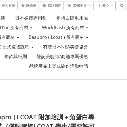
登入會員
購物車
聯絡我們
繁體中文
$ HKD
黑膠
日本嫁接專用鉗
角蛋白睫毛用品
e D'or 所有商材
WorldLash 所有商材
R 所有商材
Beaupro ( Lcoat ) 所有商材
 日式嫁接課程
有關日本NEA美睫協會
條款與細則
登記美睫師/商舖專屬優惠
品牌產品上架或協作活動申請
aupro ] LCOAT 附加培訓＋角蛋白專
裝（僅限嫁接LCOAT 學生/需要許可