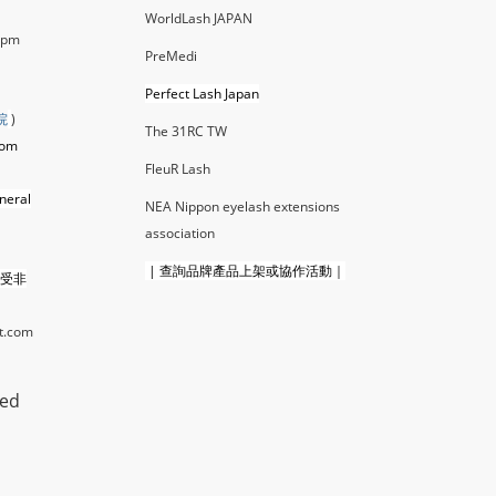
WorldLash JAPAN
0pm
PreMedi
Perfect Lash Japan
院
)
The 31RC TW
com
FleuR La
sh
neral
NEA Nippon eyelash extensions
association
|
查詢品牌產品上架或協作活動｜
接受非
t.com
ted