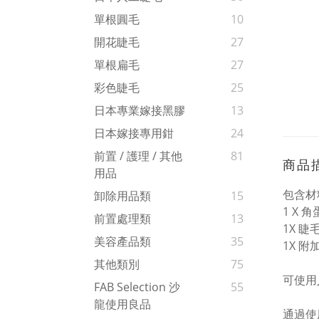
單根圓毛
10
開花睫毛
27
單根扁毛
27
彩色睫毛
25
日本專業嫁接黑膠
13
日本嫁接專用鉗
24
前置 / 護理 / 其他
81
商品
用品
包含材
卸除用品類
15
1 X 
前置處理類
13
1X 
美容產品類
35
1X 
其他類別
75
可使用
FAB Selection 沙
55
龍使用良品
通過使