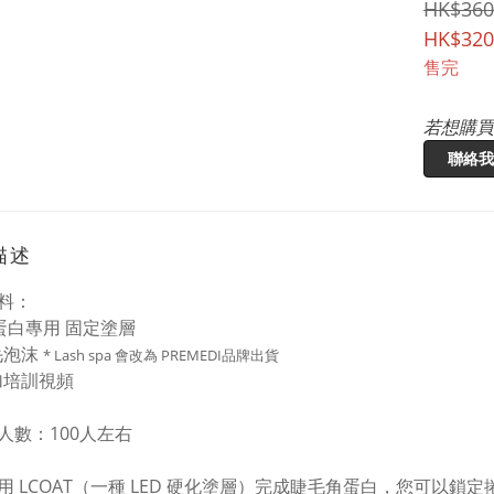
HK$360
HK$320
售完
若想購買
聯絡我
描述
料：
角蛋白專用 固定塗層
睫毛泡沫
* Lash spa 會改為 PREMEDI品牌出貨
附加培訓視頻
人數：100人左右
用 LCOAT（一種 LED 硬化塗層）完成睫毛角蛋白，您可以鎖