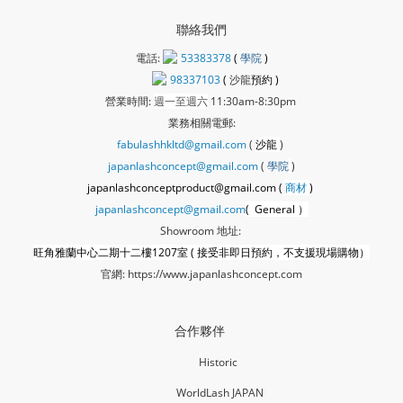
聯絡我們
電話:
53383378
(
學院
)
98337103
(
沙龍
預約 )
營業時間:
週一至週六
11:30am-8:30pm
業務相關電郵:
fabulashhkltd@gmail.com
(
沙龍
)
japanlashconcept@gmail.com
(
學
院
)
japanlashconceptproduct@gmail.com (
商材
)
japanlashconcept@gmail.com
( General ）
Showroom 地址:
旺角雅蘭中心二期十二樓1207室 ( 接受非即日預約，不支援現場購物）
官網:
https://www.japanlashconcept.com
合作夥伴
Historic
WorldLash JAPAN